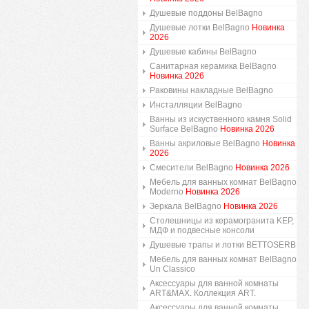
Душевые поддоны BelBagno
Душевые лотки BelBagno
Новинка
2026
Душевые кабины BelBagno
Санитарная керамика BelBagno
Новинка 2026
Раковины накладные BelBagno
Инсталляции BelBagno
Ванны из искуственного камня Solid
Surface BelBagno
Новинка 2026
Ванны акриловые BelBagno
Новинка
2026
Смесители BelBagno
Новинка 2026
Мебель для ванных комнат BelBagno
Moderno
Новинка 2026
Зеркала BelBagno
Новинка 2026
Столешницы из керамогранита KEP,
МДФ и подвесные консоли
Душевые трапы и лотки BETTOSERB
Мебель для ванных комнат BelBagno
Un Classico
Аксессуары для ванной комнаты
ART&MAX. Коллекция ART.
Аксессуары для ванной комнаты