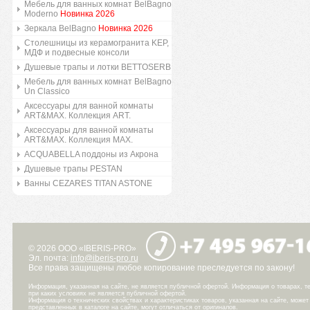
Мебель для ванных комнат BelBagno
Moderno
Новинка 2026
Зеркала BelBagno
Новинка 2026
Столешницы из керамогранита KEP,
МДФ и подвесные консоли
Душевые трапы и лотки BETTOSERB
Мебель для ванных комнат BelBagno
Un Classico
Аксессуары для ванной комнаты
ART&MAX. Коллекция ART.
Аксессуары для ванной комнаты
ART&MAX. Коллекция MAX.
ACQUABELLA поддоны из Акрона
Душевые трапы PESTAN
Ванны CEZARES TITAN ASTONE
© 2026 ООО «IBERIS-PRO»
Эл. почта:
info@iberis-pro.ru
Все права защищены любое копирование преследуется по закону!
Информация, указанная на сайте, не является публичной офертой. Информация о товарах, те
при каких условиях не является публичной офертой.
Информация о технических свойствах и характеристиках товаров, указанная на сайте, може
представленных в каталоге на сайте, могут отличаться от оригиналов.