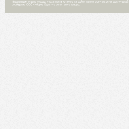
Информация о цене товара, указанная в каталоге на сайте, может отличаться от фактическо
сообщение ООО «Иберис Групп» о цене такого товара.