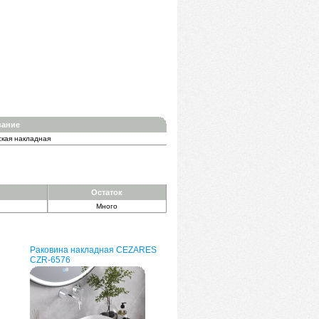
вание
ская накладная
Остаток
Много
Раковина накладная CEZARES
CZR-6576