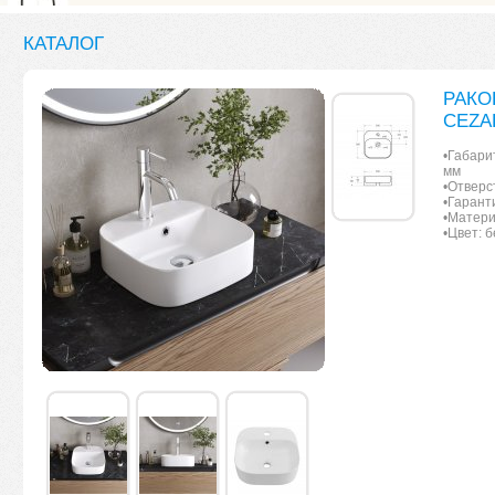
КАТАЛОГ
РАКО
CEZA
•Габари
мм
•Отверс
•Гарант
•Матери
•Цвет: 