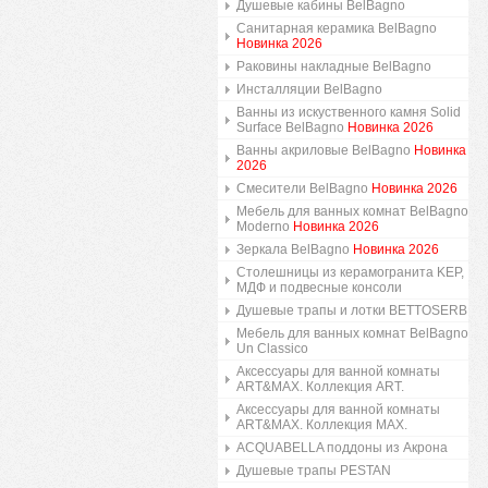
Душевые кабины BelBagno
Санитарная керамика BelBagno
Новинка 2026
Раковины накладные BelBagno
Инсталляции BelBagno
Ванны из искуственного камня Solid
Surface BelBagno
Новинка 2026
Ванны акриловые BelBagno
Новинка
2026
Смесители BelBagno
Новинка 2026
Мебель для ванных комнат BelBagno
Moderno
Новинка 2026
Зеркала BelBagno
Новинка 2026
Столешницы из керамогранита KEP,
МДФ и подвесные консоли
Душевые трапы и лотки BETTOSERB
Мебель для ванных комнат BelBagno
Un Classico
Аксессуары для ванной комнаты
ART&MAX. Коллекция ART.
Аксессуары для ванной комнаты
ART&MAX. Коллекция MAX.
ACQUABELLA поддоны из Акрона
Душевые трапы PESTAN