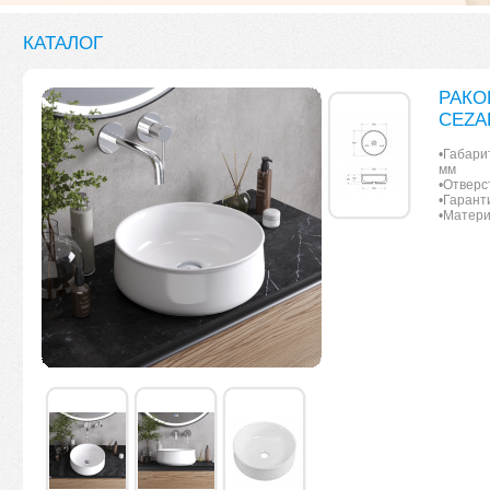
КАТАЛОГ
РАКО
CEZA
•Габари
мм
•Отверс
•Гарант
•Матери