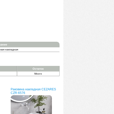
вание
ская накладная
Остаток
Много
Раковина накладная CEZARES
CZR-6576