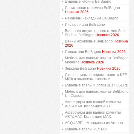
Душевые кабины BelBagno
Санитарная керамика BelBagno
Новинка 2026
Раковины накладные BelBagno
Инсталляции BelBagno
Ванны из искуственного камня Solid
Surface BelBagno
Новинка 2026
Ванны акриловые BelBagno
Новинка
2026
Смесители BelBagno
Новинка 2026
Мебель для ванных комнат BelBagno
Moderno
Новинка 2026
Зеркала BelBagno
Новинка 2026
Столешницы из керамогранита KEP,
МДФ и подвесные консоли
Душевые трапы и лотки BETTOSERB
Мебель для ванных комнат BelBagno
Un Classico
Аксессуары для ванной комнаты
ART&MAX. Коллекция ART.
Аксессуары для ванной комнаты
ART&MAX. Коллекция MAX.
ACQUABELLA поддоны из Акрона
Душевые трапы PESTAN