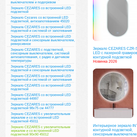
выключателем и подогревом
Зеркало CEZARES со встроенной LED
подсветкой
Зеркало Cezares со встроенной LED
подсветкой, антизапотеванием 45020
Зеркала CEZARES со встроенной LED
подсветкой и системой от запотевания
Зеркало CEZARES со встроенной LED
подсветкой и сенсорным выключателем,
реверсивное
Зеркало CEZARES CZR-
Зеркало CEZARES с подстветкой,
LED с лазерной гравиров
сенсорным выключателем, системой
антизапотевания, с радио и датчиком
контурной подсветкой
температуры
Новинка 2026
Зеркала CEZARES со встроенной LED
подсветкой и сенсорным выключателем
Зеркало CEZARES со встроенной LED
подсветкой и системой от запотевания
Зеркало CEZARES со встроенной LED
подсветкой
Зеркало CEZARES со встроенной LED
подсветкой 44997
Зеркало CEZARES со встроенной LED
подсветкой 98х75 см 44777
Зеркало CEZARES с увеличительным
зеркалом и со встроенной LED
подсветкой 45011
Интерьерное зеркало INT
Зеркало CEZARES с увеличительным
контурной подсветкой,
зеркалом и со встроенной LED
сенсорным выключателе
подсветкой 90х90 45012