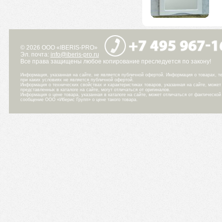
© 2026 ООО «IBERIS-PRO»
Эл. почта:
info@iberis-pro.ru
Все права защищены любое копирование преследуется по закону!
Информация, указанная на сайте, не является публичной офертой. Информация о товарах, те
при каких условиях не является публичной офертой.
Информация о технических свойствах и характеристиках товаров, указанная на сайте, може
представленных в каталоге на сайте, могут отличаться от оригиналов.
Информация о цене товара, указанная в каталоге на сайте, может отличаться от фактическо
сообщение ООО «Иберис Групп» о цене такого товара.