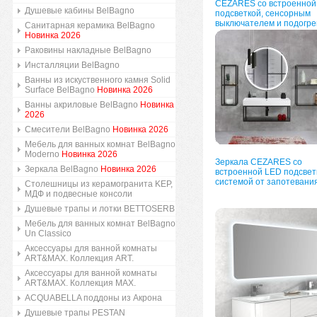
CEZARES со встроенной
Душевые кабины BelBagno
подсветкой, сенсорным
выключателем и подогре
Санитарная керамика BelBagno
Новинка 2026
Раковины накладные BelBagno
Инсталляции BelBagno
Ванны из искуственного камня Solid
Surface BelBagno
Новинка 2026
Ванны акриловые BelBagno
Новинка
2026
Смесители BelBagno
Новинка 2026
Мебель для ванных комнат BelBagno
Moderno
Новинка 2026
Зеркала CEZARES со
Зеркала BelBagno
Новинка 2026
встроенной LED подсвет
системой от запотевани
Столешницы из керамогранита KEP,
МДФ и подвесные консоли
Душевые трапы и лотки BETTOSERB
Мебель для ванных комнат BelBagno
Un Classico
Аксессуары для ванной комнаты
ART&MAX. Коллекция ART.
Аксессуары для ванной комнаты
ART&MAX. Коллекция MAX.
ACQUABELLA поддоны из Акрона
Душевые трапы PESTAN