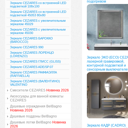
подогревом
Зеркало CEZARES со встроенной LED
подсветкой 108x100
Зеркало CEZARES со встроенной LED
подсветкой 45053 80x80
Зеркало CEZARES с увеличительным
зеркалом 45029
Зеркало CEZARES с увеличительным
зеркалом 45030
Зеркало CEZARES БАРОККО
(BAROCCO)
Зеркало CEZARES 990
Зеркало CEZARES ЛОРЕНЦО
(LORENZO)
Зеркало ЭКО (ECO) CEZ
лазерной гравировкой,
Зеркало CEZARES ГЛИСС (GLISS)
контурной подсветкой и
Зеркало CEZARES ADE/SP.07
сенсорным выключателе
Зеркало CEZARES РАФФАЭЛЛА
(RAFFAELLA)
Зеркало CEZARES (ВАЛЕНТИНО)
VALENTINO
Смесители CEZARES
Новинка 2026
Аксессуары для ванной комнаты
CEZARES
Душевые ограждения BelBagno
Новинка 2026
Душевые поддоны BelBagno
Душевые лотки BelBagno
Новинка
Зеркало КАДР (CADRO)
2026