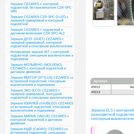
Зеркало CEZARES с контурной
подсветкой, без выключателя CZR-SPC-
VAN
Зеркало CEZARES CZR-SPC-D-LED с
лазерной гравировкой и контурной
подсветкой
Зеркало CEZARES с подсветкой и
датчиком включения CZR-SPC-ALZ
Зеркало ДУЭТ (DUET) CEZARES с
лазерной гравировкой, контурной
подсветкой и сенсорным выключателем
Интерьерное зеркало INT с контурной
подсветкой, сенсорным выключателем и
подогревом
Зеркало МОЛЬВЕНО (MOLVENO)
CEZARES с контурной подсветкой и
датчиком движения
Зеркало ВЕКТОР (STYLUS) CEZARES со
встроенной подсветкой, сенсорным
Артикул
выключателем и подогревом
45012
Зе
Зеркало ЭКО (ECO) CEZARES с
45013
лазерной гравировкой, контурной
подсветкой и сенсорным выключателем
Зеркало ЮБИЛЕЙ (GIUBILEO) CEZARES
со встроенной подсветкой, сенсорным
Зеркала ELS с контурной
выключателем и подогревом
разноцветной подсветко
Зеркало МИРАЖ (VAGUE) CEZARES с
сенсорным выключателе
контурной подсветкой и датчиком
движения
Зеркало КАДР (CADRO) CEZARES со
встроенной подсветкой, сенсорным