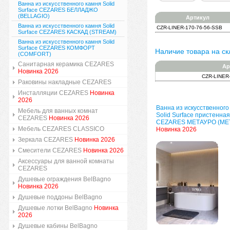
Ванна из искусственного камня Solid
Surface CEZARES БЕЛЛАДЖО
(BELLAGIO)
Артикул
Ванна из искусственного камня Solid
CZR-LINER-170-76-56-SSB
Surface CEZARES КАСКАД (STREAM)
Ванна из искусственного камня Solid
Surface CEZARES КОМФОРТ
Наличие товара на ск
(COMFORT)
Санитарная керамика CEZARES
Ар
Новинка 2026
CZR-LINER
Раковины накладные CEZARES
Инсталляции CEZARES
Новинка
2026
Ванна из искусственного
Мебель для ванных комнат
Solid Surface пристенная
CEZARES
Новинка 2026
CEZARES МЕТАУРО (ME
Мебель CEZARES CLASSICO
Новинка 2026
Зеркала CEZARES
Новинка 2026
Смесители CEZARES
Новинка 2026
Аксессуары для ванной комнаты
CEZARES
Душевые ограждения BelBagno
Новинка 2026
Душевые поддоны BelBagno
Душевые лотки BelBagno
Новинка
2026
Душевые кабины BelBagno