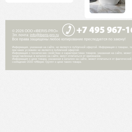
© 2026 ООО «IBERIS-PRO»
Эл. почта:
info@iberis-pro.ru
Все права защищены любое копирование преследуется по закону!
Информация, указанная на сайте, не является публичной офертой. Информация о товарах, те
при каких условиях не является публичной офертой.
Информация о технических свойствах и характеристиках товаров, указанная на сайте, може
представленных в каталоге на сайте, могут отличаться от оригиналов.
Информация о цене товара, указанная в каталоге на сайте, может отличаться от фактическо
сообщение ООО «Иберис Групп» о цене такого товара.