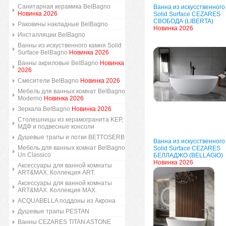
Санитарная керамика BelBagno
Ванна из искусственного
Новинка 2026
Solid Surface CEZARES
СВОБОДА (LIBERTA)
Раковины накладные BelBagno
Новинка 2026
Инсталляции BelBagno
Ванны из искуственного камня Solid
Surface BelBagno
Новинка 2026
Ванны акриловые BelBagno
Новинка
2026
Смесители BelBagno
Новинка 2026
Мебель для ванных комнат BelBagno
Moderno
Новинка 2026
Зеркала BelBagno
Новинка 2026
Столешницы из керамогранита KEP,
МДФ и подвесные консоли
Душевые трапы и лотки BETTOSERB
Ванна из искусственного
Мебель для ванных комнат BelBagno
Solid Surface CEZARES
Un Classico
БЕЛЛАДЖО (BELLAGIO)
Новинка 2026
Аксессуары для ванной комнаты
ART&MAX. Коллекция ART.
Аксессуары для ванной комнаты
ART&MAX. Коллекция MAX.
ACQUABELLA поддоны из Акрона
Душевые трапы PESTAN
Ванны CEZARES TITAN ASTONE