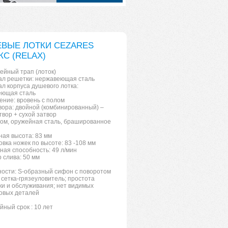
ВЫЕ ЛОТКИ CEZARES
КС (RELAX)
нейный трап (лоток)
л решетки: нержавеющая сталь
л корпуса душевого лотка:
еющая сталь
ние: вровень с полом
вора: двойной (комбинированный) –
твор + сухой затвор
ром, оружейная сталь, брашированное
ая высота: 83 мм
овка ножек по высоте: 83 -108 мм
ная способность: 49 л/мин
 слива: 50 мм
ости: S-образный сифон c поворотом
; сетка-грязеуловитель; простота
ки и обслуживания; нет видимых
овых деталей
йный срок : 10 лет