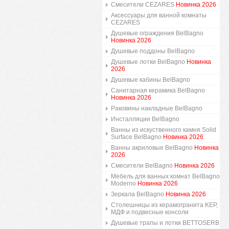
Смесители CEZARES
Новинка 2026
Аксессуары для ванной комнаты
CEZARES
Душевые ограждения BelBagno
Новинка 2026
Душевые поддоны BelBagno
Душевые лотки BelBagno
Новинка
2026
Душевые кабины BelBagno
Санитарная керамика BelBagno
Новинка 2026
Раковины накладные BelBagno
Инсталляции BelBagno
Ванны из искуственного камня Solid
Surface BelBagno
Новинка 2026
Ванны акриловые BelBagno
Новинка
2026
Смесители BelBagno
Новинка 2026
Мебель для ванных комнат BelBagno
Moderno
Новинка 2026
Зеркала BelBagno
Новинка 2026
Столешницы из керамогранита KEP,
МДФ и подвесные консоли
Душевые трапы и лотки BETTOSERB