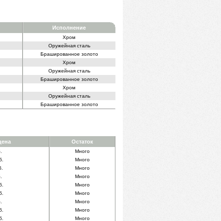
Исполнение
Хром
Оружейная сталь
Брашированное золото
Хром
Оружейная сталь
Брашированное золото
Хром
Оружейная сталь
Брашированное золото
цена
Остаток
.
Много
б.
Много
б.
Много
.
Много
б.
Много
б.
Много
.
Много
б.
Много
б.
Много