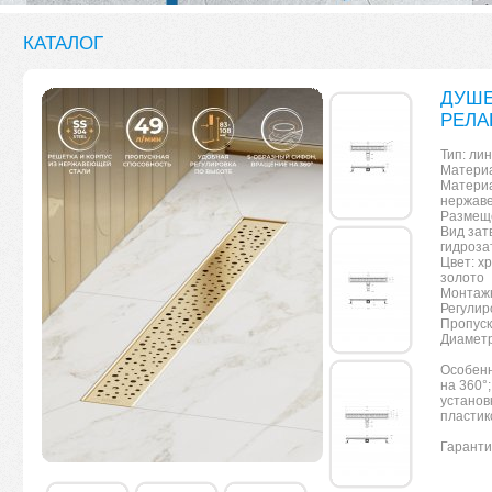
КАТАЛОГ
ДУШЕ
РЕЛА
Тип: ли
Материа
Материа
нержав
Размеще
Вид зат
гидроза
Цвет: х
золото
Монтажн
Регулир
Пропуск
Диаметр
Особенн
на 360°
установ
пластик
Гаранти