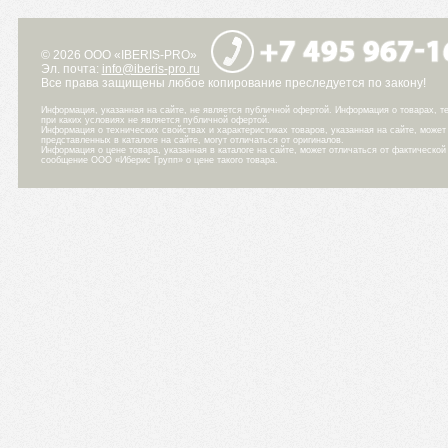
© 2026 ООО «IBERIS-PRO»
Эл. почта:
info@iberis-pro.ru
Все права защищены любое копирование преследуется по закону!
Информация, указанная на сайте, не является публичной офертой. Информация о товарах, те
при каких условиях не является публичной офертой.
Информация о технических свойствах и характеристиках товаров, указанная на сайте, може
представленных в каталоге на сайте, могут отличаться от оригиналов.
Информация о цене товара, указанная в каталоге на сайте, может отличаться от фактическо
сообщение ООО «Иберис Групп» о цене такого товара.