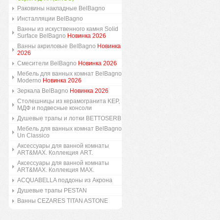
Раковины накладные BelBagno
Инсталляции BelBagno
Ванны из искуственного камня Solid
Surface BelBagno
Новинка 2026
Ванны акриловые BelBagno
Новинка
2026
Смесители BelBagno
Новинка 2026
Мебель для ванных комнат BelBagno
Moderno
Новинка 2026
Зеркала BelBagno
Новинка 2026
Столешницы из керамогранита KEP,
МДФ и подвесные консоли
Душевые трапы и лотки BETTOSERB
Мебель для ванных комнат BelBagno
Un Classico
Аксессуары для ванной комнаты
ART&MAX. Коллекция ART.
Аксессуары для ванной комнаты
ART&MAX. Коллекция MAX.
ACQUABELLA поддоны из Акрона
Душевые трапы PESTAN
Ванны CEZARES TITAN ASTONE