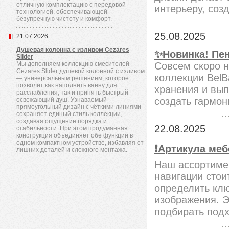
отличную комплектацию с передовой
интерьеру, соз
технологией, обеспечивающей
безупречную чистоту и комфорт.
25.08.2025
21.07.2026
Душевая колонна с изливом Cezares
✨Новинка! Пе
Slider
Мы дополняем коллекцию смесителей
Совсем скоро 
Cezares Slider душевой колонной с изливом
коллекции BelB
— универсальным решением, которое
позволит как наполнить ванну для
хранения и вып
расслабления, так и принять быстрый
создать гармон
освежающий душ. Узнаваемый
прямоугольный дизайн с чёткими линиями
сохраняет единый стиль коллекции,
создавая ощущение порядка и
22.08.2025
стабильности. При этом продуманная
конструкция объединяет обе функции в
одном компактном устройстве, избавляя от
❗️Артикула ме
лишних деталей и сложного монтажа.
Наш ассортиме
навигации стои
определить клю
изображения. Э
подбирать под