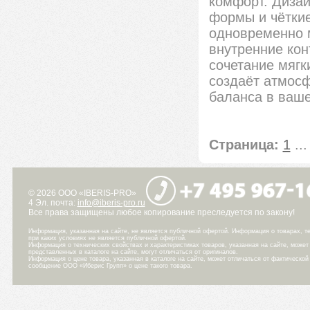
комфорт. Дизай
формы и чётки
одновременно м
внутренние кон
сочетание мягк
создаёт атмосф
баланса в ваше
Страница:
1
..
© 2026 ООО «IBERIS-PRO»
4 Эл. почта:
info@iberis-pro.ru
Все права защищены любое копирование преследуется по закону!
Информация, указанная на сайте, не является публичной офертой. Информация о товарах, те
при каких условиях не является публичной офертой.
Информация о технических свойствах и характеристиках товаров, указанная на сайте, може
представленных в каталоге на сайте, могут отличаться от оригиналов.
Информация о цене товара, указанная в каталоге на сайте, может отличаться от фактическо
сообщение ООО «Иберис Групп» о цене такого товара.