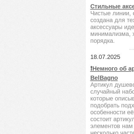
Стильные аксе
Чистые линии, 
создана для те
аксессуары ид
минимализма, х
порядка.
18.07.2025
❗️Немного об 
BelBagno
Артикул душево
случайный набо
которые описыв
подобрать подх
особенности её
состоит артику
элементов нам 
несколько част