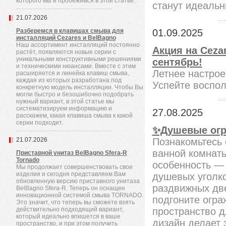
которого мы и пробежимся в этой статье.
станут идеаль
21.07.2026
Разберемся в клавишах смыва для
01.09.2025
инсталляций Cezares и BelBagno
Наш ассортимент инсталляций постоянно
Акция на Ceza
растёт, появляются новые серии с
уникальными конструктивными решениями
сентябрь!
и техническими нюансами. Вместе с этим
Летнее настрое
расширяется и линейка клавиш смыва,
каждая из которых разработана под
Успейте воспо
конкретную модель инсталляции. Чтобы Вы
могли быстро и безошибочно подобрать
нужный вариант, в этой статье мы
систематизируем информацию и
27.08.2025
расскажем, какая клавиша смыва к какой
серии подходит.
✨Душевые огр
21.07.2026
Познакомьтесь
ванной комнаты
Приставной унитаз BelBagno Sfera-R
Tornado
особенность —
Мы продолжает совершенствовать свои
изделия и сегодня представляем Вам
душевых уголко
обновленную версию приставного унитаза
раздвижных дв
BelBagno Sfera-R. Теперь он оснащен
инновационной системой смыва TORNADO.
подгоните огра
Это значит, что теперь вы сможете взять
действительно подходящий вариант,
пространство д
который идеально впишется в ваше
дизайн делает
пространство, и при этом получить