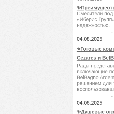
✨Преимуществ
Смесители под
«Иберис Групп
надежностью.
04.08.2025
⭐️Готовые ком
Cezares и BelB
Рады представи
включающие поп
BelBagno Arden
решением для т
воспользовавш
04.08.2025
✨Душевые огр