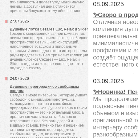
гигиеничность и делает уход максимально
08.09.2025
лёгким, а доступная цена становится
приятным бонусом к этому обновлению.
✨Скоро в прод
Отличная ново
27.07.2026
коллекция душе
Душевые лотки Cezares Lux, Relax и Slider
Говоря о современной ванной комнате, мы
привлекательно
неизменно представляем лёгкое, свободное
минималистичн
пространство без лишних конструкций,
наполненное воздухом и природными
профилями и э
красками. Именно для такого интерьера мы
рады представить Вам три новых коллекции
создаёт ощущен
душевых лотков Cezares — Lux, Relax и
естественного 
Slider, каждая из которых воплощает этот
подход по-своему.
24.07.2026
03.09.2025
Душевые перегородки со свободным
✨Новинка! Пе
входом
Сегодня в моде интерьеры, которые дышат
Мы продолжаем
свободой, с минимумом конструкций,
максимумом простора и спокойных
подвесные пен
природных оттенков. Душевая зона в таком
объемом и изы
пространстве — это не отдельный блок, а
органичная часть комнаты, бесшовно
оригинальной т
встроенная в неё без рам, дверей и
видимых границ. Именно таким решением
интерьеру особ
становится душевое перегородки со
разнообразным
свободным входом, по ассортименту