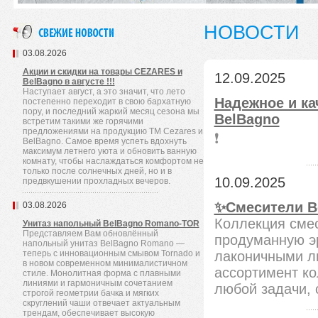
НОВОСТИ
03.08.2026
Акции и скидки на товары CEZARES и
12.09.2025
BelBagno в августе !!!
Наступает август, а это значит, что лето
Надежное и ка
постепенно переходит в свою бархатную
пору, и последний жаркий месяц сезона мы
BelBagno
встретим такими же горячими
предложениями на продукцию TM Cezares и
❗️
BelBagno. Самое время успеть вдохнуть
максимум летнего уюта и обновить ванную
комнату, чтобы наслаждаться комфортом не
только после солнечных дней, но и в
10.09.2025
предвкушении прохладных вечеров.
✨Смесители B
03.08.2026
Коллекция смес
Унитаз напольный BelBagno Romano-TOR
Представляем Вам обновлённый
продуманную эр
напольный унитаз BelBagno Romano —
теперь с инновационным смывом Tornado и
лаконичными л
в новом современном минималистичном
ассортимент ко
стиле. Монолитная форма с плавными
линиями и гармоничным сочетанием
любой задачи, 
строгой геометрии бачка и мягких
скруглений чаши отвечает актуальным
трендам, обеспечивает высокую