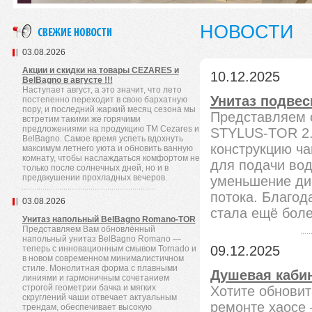
НОВОСТИ
03.08.2026
Акции и скидки на товары CEZARES и
10.12.2025
BelBagno в августе !!!
Наступает август, а это значит, что лето
Унитаз подвес
постепенно переходит в свою бархатную
пору, и последний жаркий месяц сезона мы
Представляем 
встретим такими же горячими
предложениями на продукцию TM Cezares и
STYLUS-TOR 2.
BelBagno. Самое время успеть вдохнуть
конструкцию ча
максимум летнего уюта и обновить ванную
комнату, чтобы наслаждаться комфортом не
для подачи вод
только после солнечных дней, но и в
предвкушении прохладных вечеров.
уменьшение диа
потока. Благо
03.08.2026
стала ещё бол
Унитаз напольный BelBagno Romano-TOR
Представляем Вам обновлённый
напольный унитаз BelBagno Romano —
09.12.2025
теперь с инновационным смывом Tornado и
в новом современном минималистичном
стиле. Монолитная форма с плавными
Душевая кабин
линиями и гармоничным сочетанием
строгой геометрии бачка и мягких
Хотите обновит
скруглений чаши отвечает актуальным
ремонте хаосе 
трендам, обеспечивает высокую