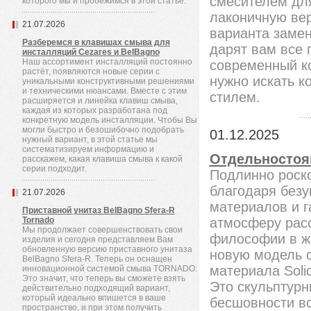
смесителем для
которого мы и пробежимся в этой статье.
лаконичную вер
21.07.2026
варианта замен
Разберемся в клавишах смыва для
дарят вам все 
инсталляций Cezares и BelBagno
Наш ассортимент инсталляций постоянно
современный ко
растёт, появляются новые серии с
нужно искать 
уникальными конструктивными решениями
и техническими нюансами. Вместе с этим
стилем.
расширяется и линейка клавиш смыва,
каждая из которых разработана под
конкретную модель инсталляции. Чтобы Вы
могли быстро и безошибочно подобрать
01.12.2025
нужный вариант, в этой статье мы
систематизируем информацию и
Отдельностоящ
расскажем, какая клавиша смыва к какой
серии подходит.
Подлинно роск
благодаря без
21.07.2026
материалов и 
Приставной унитаз BelBagno Sfera-R
Tornado
атмосферу рас
Мы продолжает совершенствовать свои
философии в ж
изделия и сегодня представляем Вам
обновленную версию приставного унитаза
новую модель 
BelBagno Sfera-R. Теперь он оснащен
материала Soli
инновационной системой смыва TORNADO.
Это значит, что теперь вы сможете взять
Это скульптурн
действительно подходящий вариант,
который идеально впишется в ваше
бесшовности вс
пространство, и при этом получить