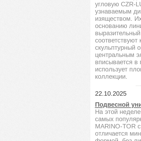
угловую CZR-L
узнаваемым диз
изяществом. И
основанию лини
выразительный 
соответствуют
скульптурный 
центральным э
вписывается в
использует пло
коллекции.
22.10.2025
Подвесной ун
На этой неделе
самых популяр
MARINO-TOR с
отличается ми
формой, без ли