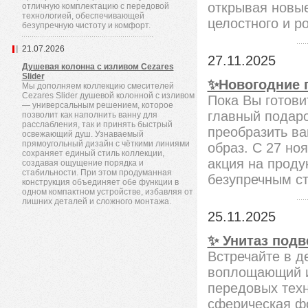
открывая новы
отличную комплектацию с передовой
технологией, обеспечивающей
целостного и р
безупречную чистоту и комфорт.
21.07.2026
27.11.2025
Душевая колонна с изливом Cezares
Slider
✨Новогодние п
Мы дополняем коллекцию смесителей
Cezares Slider душевой колонной с изливом
Пока Вы готови
— универсальным решением, которое
главный подар
позволит как наполнить ванну для
расслабления, так и принять быстрый
преобразить ва
освежающий душ. Узнаваемый
прямоугольный дизайн с чёткими линиями
образ. С 27 но
сохраняет единый стиль коллекции,
акция на проду
создавая ощущение порядка и
стабильности. При этом продуманная
безупречным ст
конструкция объединяет обе функции в
одном компактном устройстве, избавляя от
лишних деталей и сложного монтажа.
25.11.2025
✨ Унитаз подв
Встречайте в д
воплощающий и
передовых техн
сферическая фо