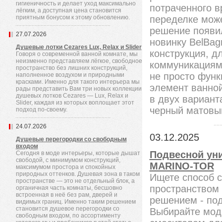
гигиеничность и делает уход максимально
потраченного 
лёгким, а доступная цена становится
приятным бонусом к этому обновлению.
переделке може
решение появи
27.07.2026
новинку BelBag
Душевые лотки Cezares Lux, Relax и Slider
конструкция, д
Говоря о современной ванной комнате, мы
неизменно представляем лёгкое, свободное
коммуникациям,
пространство без лишних конструкций,
не просто функ
наполненное воздухом и природными
красками. Именно для такого интерьера мы
элемент ванной
рады представить Вам три новых коллекции
душевых лотков Cezares — Lux, Relax и
в двух вариант
Slider, каждая из которых воплощает этот
черный матовы
подход по-своему.
24.07.2026
03.12.2025
Душевые перегородки со свободным
входом
Подвесной уни
Сегодня в моде интерьеры, которые дышат
свободой, с минимумом конструкций,
MARINO-TOR
максимумом простора и спокойных
природных оттенков. Душевая зона в таком
Ищете способ с
пространстве — это не отдельный блок, а
пространством
органичная часть комнаты, бесшовно
встроенная в неё без рам, дверей и
решением - по
видимых границ. Именно таким решением
становится душевое перегородки со
Выбирайте моде
свободным входом, по ассортименту