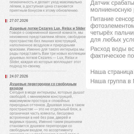
Датчик срабаты
гигиеничность и делает уход максимально
лёгким, а доступная цена становится
молниеносную 
приятным бонусом к этому обновлению.
Питание сенсор
27.07.2026
фотоэлементом,
Душевые лотки Cezares Lux, Relax и Slider
четырёх пальчи
Говоря о современной ванной комнате, мы
неизменно представляем лёгкое, свободное
для любых усл
пространство без лишних конструкций,
наполненное воздухом и природными
Расход воды вс
красками. Именно для такого интерьера мы
рады представить Вам три новых коллекции
фактическое по
душевых лотков Cezares — Lux, Relax и
Slider, каждая из которых воплощает этот
подход по-своему.
Наша страница 
24.07.2026
Наша группа в
Душевые перегородки со свободным
входом
Сегодня в моде интерьеры, которые дышат
свободой, с минимумом конструкций,
максимумом простора и спокойных
природных оттенков. Душевая зона в таком
пространстве — это не отдельный блок, а
органичная часть комнаты, бесшовно
встроенная в неё без рам, дверей и
видимых границ. Именно таким решением
становится душевое перегородки со
свободным входом, по ассортименту