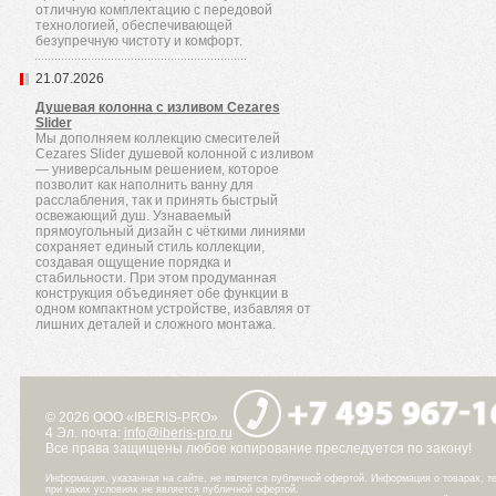
отличную комплектацию с передовой
технологией, обеспечивающей
безупречную чистоту и комфорт.
21.07.2026
Душевая колонна с изливом Cezares
Slider
Мы дополняем коллекцию смесителей
Cezares Slider душевой колонной с изливом
— универсальным решением, которое
позволит как наполнить ванну для
расслабления, так и принять быстрый
освежающий душ. Узнаваемый
прямоугольный дизайн с чёткими линиями
сохраняет единый стиль коллекции,
создавая ощущение порядка и
стабильности. При этом продуманная
конструкция объединяет обе функции в
одном компактном устройстве, избавляя от
лишних деталей и сложного монтажа.
© 2026 ООО «IBERIS-PRO»
4 Эл. почта:
info@iberis-pro.ru
Все права защищены любое копирование преследуется по закону!
Информация, указанная на сайте, не является публичной офертой. Информация о товарах, те
при каких условиях не является публичной офертой.