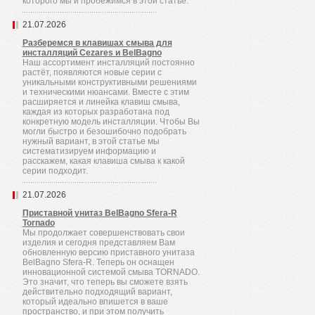
которого мы и пробежимся в этой статье.
21.07.2026
Разберемся в клавишах смыва для
инсталляций Cezares и BelBagno
Наш ассортимент инсталляций постоянно
растёт, появляются новые серии с
уникальными конструктивными решениями
и техническими нюансами. Вместе с этим
расширяется и линейка клавиш смыва,
каждая из которых разработана под
конкретную модель инсталляции. Чтобы Вы
могли быстро и безошибочно подобрать
нужный вариант, в этой статье мы
систематизируем информацию и
расскажем, какая клавиша смыва к какой
серии подходит.
21.07.2026
Приставной унитаз BelBagno Sfera-R
Tornado
Мы продолжает совершенствовать свои
изделия и сегодня представляем Вам
обновленную версию приставного унитаза
BelBagno Sfera-R. Теперь он оснащен
инновационной системой смыва TORNADO.
Это значит, что теперь вы сможете взять
действительно подходящий вариант,
который идеально впишется в ваше
пространство, и при этом получить