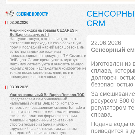
СЕНСОРНЫЙ
CRM
03.08.2026
Акции и скидки на товары CEZARES и
BelBagno в августе !!!
Наступает август, а это значит, что лето
22.06.2026
постепенно переходит в свою бархатную
пору, и последний жаркий месяц сезона мы
Сенсорный см
встретим такими же горячими
предложениями на продукцию TM Cezares и
BelBagno. Самое время успеть вдохнуть
Изготовлен из 
максимум летнего уюта и обновить ванную
комнату, чтобы наслаждаться комфортом не
сплава, которы
только после солнечных дней, но и в
долговечностью
предвкушении прохладных вечеров.
безопасностью 
03.08.2026
За смешивание
Унитаз напольный BelBagno Romano-TOR
Представляем Вам обновлённый
ресурсом 500 0
напольный унитаз BelBagno Romano —
регулятором те
теперь с инновационным смывом Tornado и
в новом современном минималистичном
справа.
стиле. Монолитная форма с плавными
линиями и гармоничным сочетанием
Подача воды о
строгой геометрии бачка и мягких
скруглений чаши отвечает актуальным
приводится в 
трендам, обеспечивает высокую