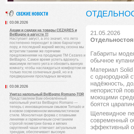
ОТДЕЛЬНОС
03.08.2026
Акции и скидки на товары CEZARES и
21.05.2026
BelBagno в августе !!!
Наступает август, а это значит, что лето
Отдельностоящ
постепенно переходит в свою бархатную
пору, и последний жаркий месяц сезона мы
встретим такими же горячими
Габариты моде
предложениями на продукцию TM Cezares и
обычное купан
BelBagno. Самое время успеть вдохнуть
максимум летнего уюта и обновить ванную
комнату, чтобы наслаждаться комфортом не
Материал Solid
только после солнечных дней, но и в
с однородной с
предвкушении прохладных вечеров.
надёжность, до
03.08.2026
непористой по
Унитаз напольный BelBagno Romano-TOR
моющими средст
Представляем Вам обновлённый
напольный унитаз BelBagno Romano —
боятся царапин
теперь с инновационным смывом Tornado и
в новом современном минималистичном
Щелевидное пе
стиле. Монолитная форма с плавными
современный об
линиями и гармоничным сочетанием
строгой геометрии бачка и мягких
эффективный о
скруглений чаши отвечает актуальным
трендам, обеспечивает высокую