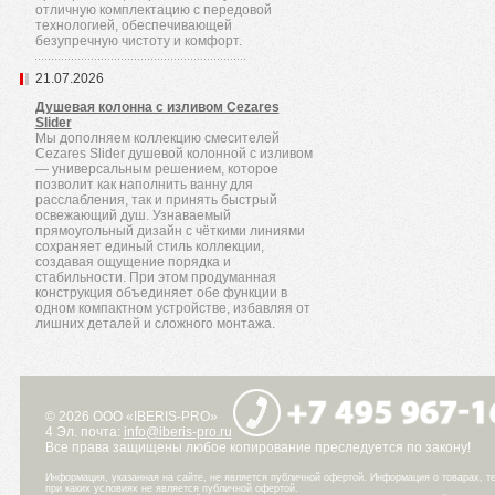
отличную комплектацию с передовой
технологией, обеспечивающей
безупречную чистоту и комфорт.
21.07.2026
Душевая колонна с изливом Cezares
Slider
Мы дополняем коллекцию смесителей
Cezares Slider душевой колонной с изливом
— универсальным решением, которое
позволит как наполнить ванну для
расслабления, так и принять быстрый
освежающий душ. Узнаваемый
прямоугольный дизайн с чёткими линиями
сохраняет единый стиль коллекции,
создавая ощущение порядка и
стабильности. При этом продуманная
конструкция объединяет обе функции в
одном компактном устройстве, избавляя от
лишних деталей и сложного монтажа.
© 2026 ООО «IBERIS-PRO»
4 Эл. почта:
info@iberis-pro.ru
Все права защищены любое копирование преследуется по закону!
Информация, указанная на сайте, не является публичной офертой. Информация о товарах, те
при каких условиях не является публичной офертой.