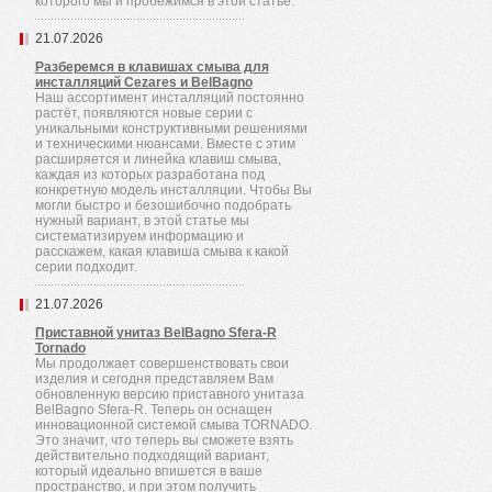
которого мы и пробежимся в этой статье.
21.07.2026
Разберемся в клавишах смыва для
инсталляций Cezares и BelBagno
Наш ассортимент инсталляций постоянно
растёт, появляются новые серии с
уникальными конструктивными решениями
и техническими нюансами. Вместе с этим
расширяется и линейка клавиш смыва,
каждая из которых разработана под
конкретную модель инсталляции. Чтобы Вы
могли быстро и безошибочно подобрать
нужный вариант, в этой статье мы
систематизируем информацию и
расскажем, какая клавиша смыва к какой
серии подходит.
21.07.2026
Приставной унитаз BelBagno Sfera-R
Tornado
Мы продолжает совершенствовать свои
изделия и сегодня представляем Вам
обновленную версию приставного унитаза
BelBagno Sfera-R. Теперь он оснащен
инновационной системой смыва TORNADO.
Это значит, что теперь вы сможете взять
действительно подходящий вариант,
который идеально впишется в ваше
пространство, и при этом получить