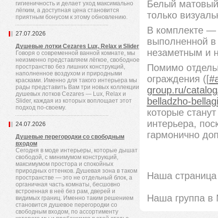
Белый матовый 
гигиеничность и делает уход максимально
лёгким, а доступная цена становится
только визуаль
приятным бонусом к этому обновлению.
В комплекте — 
27.07.2026
выполненной в 
Душевые лотки Cezares Lux, Relax и Slider
незаметным и н
Говоря о современной ванной комнате, мы
неизменно представляем лёгкое, свободное
Помимо отдель
пространство без лишних конструкций,
наполненное воздухом и природными
ограждения ([
#a
красками. Именно для такого интерьера мы
рады представить Вам три новых коллекции
group.ru/catalog
душевых лотков Cezares — Lux, Relax и
belladzho-bellag
Slider, каждая из которых воплощает этот
подход по-своему.
которые станут
интерьера, пос
24.07.2026
гармонично доп
Душевые перегородки со свободным
входом
Сегодня в моде интерьеры, которые дышат
свободой, с минимумом конструкций,
максимумом простора и спокойных
природных оттенков. Душевая зона в таком
Наша страница 
пространстве — это не отдельный блок, а
органичная часть комнаты, бесшовно
встроенная в неё без рам, дверей и
Наша группа в
видимых границ. Именно таким решением
становится душевое перегородки со
свободным входом, по ассортименту