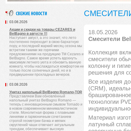
СМЕСИТЕЛ
03.08.2026
Акции и скидки на товары CEZARES и
18.05.2026
BelBagno в августе !!!
Наступает август, а это значит, что лето
Смесители Be
постепенно переходит в свою бархатную
пору, и последний жаркий месяц сезона мы
встретим такими же горячими
Коллекция вклю
предложениями на продукцию TM Cezares и
смесители обы
BelBagno. Самое время успеть вдохнуть
максимум летнего уюта и обновить ванную
колонну и гиги
комнату, чтобы наслаждаться комфортом не
только после солнечных дней, но и в
решения для с
предвкушении прохладных вечеров.
Все изделия до
03.08.2026
(CRM), идеаль
Унитаз напольный BelBagno Romano-TOR
брашированное
Представляем Вам обновлённый
напольный унитаз BelBagno Romano —
технологии PVD
теперь с инновационным смывом Tornado и
индивидуально
в новом современном минималистичном
стиле. Монолитная форма с плавными
Материал изго
линиями и гармоничным сочетанием
строгой геометрии бачка и мягких
латунный сплав
скруглений чаши отвечает актуальным
трендам, обеспечивает высокую