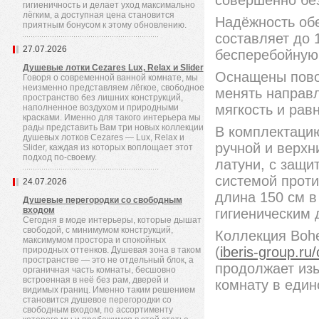
совершенно без
гигиеничность и делает уход максимально
лёгким, а доступная цена становится
Надёжность обе
приятным бонусом к этому обновлению.
составляет до 
27.07.2026
бесперебойную 
Душевые лотки Cezares Lux, Relax и Slider
Оснащены повор
Говоря о современной ванной комнате, мы
неизменно представляем лёгкое, свободное
менять направл
пространство без лишних конструкций,
мягкость и рав
наполненное воздухом и природными
красками. Именно для такого интерьера мы
рады представить Вам три новых коллекции
В комплектаци
душевых лотков Cezares — Lux, Relax и
ручной и верхн
Slider, каждая из которых воплощает этот
подход по-своему.
латуни, с защи
системой проти
24.07.2026
длина 150 см в
Душевые перегородки со свободным
входом
гигиеническим 
Сегодня в моде интерьеры, которые дышат
свободой, с минимумом конструкций,
Коллекция Boh
максимумом простора и спокойных
(
iberis-group.ru/
природных оттенков. Душевая зона в таком
пространстве — это не отдельный блок, а
продолжает из
органичная часть комнаты, бесшовно
встроенная в неё без рам, дверей и
комнату в един
видимых границ. Именно таким решением
становится душевое перегородки со
свободным входом, по ассортименту