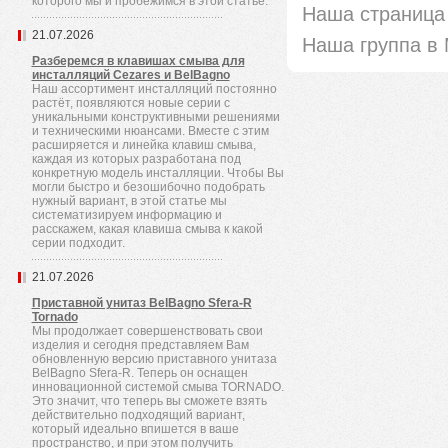
которого мы и пробежимся в этой статье.
Наша страница 
21.07.2026
Наша группа в
Разберемся в клавишах смыва для
инсталляций Cezares и BelBagno
Наш ассортимент инсталляций постоянно
растёт, появляются новые серии с
уникальными конструктивными решениями
и техническими нюансами. Вместе с этим
расширяется и линейка клавиш смыва,
каждая из которых разработана под
конкретную модель инсталляции. Чтобы Вы
могли быстро и безошибочно подобрать
нужный вариант, в этой статье мы
систематизируем информацию и
расскажем, какая клавиша смыва к какой
серии подходит.
21.07.2026
Приставной унитаз BelBagno Sfera-R
Tornado
Мы продолжает совершенствовать свои
изделия и сегодня представляем Вам
обновленную версию приставного унитаза
BelBagno Sfera-R. Теперь он оснащен
инновационной системой смыва TORNADO.
Это значит, что теперь вы сможете взять
действительно подходящий вариант,
который идеально впишется в ваше
пространство, и при этом получить