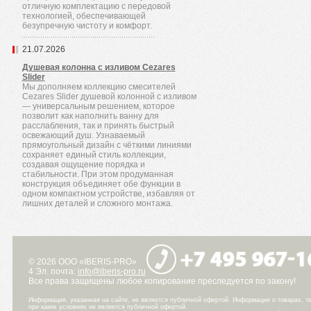
отличную комплектацию с передовой
технологией, обеспечивающей
безупречную чистоту и комфорт.
21.07.2026
Душевая колонна с изливом Cezares
Slider
Мы дополняем коллекцию смесителей
Cezares Slider душевой колонной с изливом
— универсальным решением, которое
позволит как наполнить ванну для
расслабления, так и принять быстрый
освежающий душ. Узнаваемый
прямоугольный дизайн с чёткими линиями
сохраняет единый стиль коллекции,
создавая ощущение порядка и
стабильности. При этом продуманная
конструкция объединяет обе функции в
одном компактном устройстве, избавляя от
лишних деталей и сложного монтажа.
© 2026 ООО «IBERIS-PRO»
4 Эл. почта:
info@iberis-pro.ru
Все права защищены любое копирование преследуется по закону!
Информация, указанная на сайте, не является публичной офертой. Информация о товарах, те
при каких условиях не является публичной офертой.