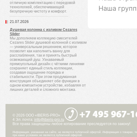
отличную комплектацию с передовой
Наша групп
технологией, обеспечивающей
безупречную чистоту и комфорт.
21.07.2026
Душевая колонна с изливом Cezares
Slider
Мы дополняем коллекцию смесителей
Cezares Slider душевой колонной с изливом
— универсальным решением, которое
позволит как наполнить ванну для
расслабления, так и принять быстрый
освежающий душ. Узнаваемый
прямоугольный дизайн с чёткими линиями
сохраняет единый стиль коллекции,
создавая ощущение порядка и
стабильности. При этом продуманная
конструкция объединяет обе функции в
одном компактном устройстве, избавляя от
лишних деталей и сложного монтажа.
© 2026 ООО «IBERIS-PRO»
4 Эл. почта:
info@iberis-pro.ru
Все права защищены любое копирование преследуется по закону!
Информация, указанная на сайте, не является публичной офертой. Информация о товарах, те
при каких условиях не является публичной офертой.