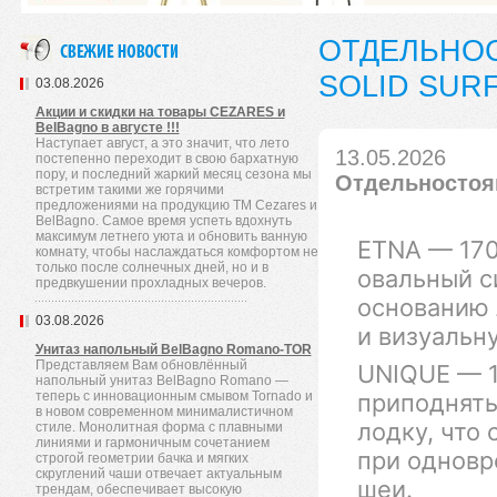
ОТДЕЛЬНО
SOLID SUR
03.08.2026
Акции и скидки на товары CEZARES и
BelBagno в августе !!!
Наступает август, а это значит, что лето
13.05.2026
постепенно переходит в свою бархатную
пору, и последний жаркий месяц сезона мы
Отдельностоящ
встретим такими же горячими
предложениями на продукцию TM Cezares и
BelBagno. Самое время успеть вдохнуть
максимум летнего уюта и обновить ванную
ETNA — 170
комнату, чтобы наслаждаться комфортом не
только после солнечных дней, но и в
овальный с
предвкушении прохладных вечеров.
основанию 
03.08.2026
и визуальн
Унитаз напольный BelBagno Romano-TOR
Представляем Вам обновлённый
UNIQUE — 1
напольный унитаз BelBagno Romano —
теперь с инновационным смывом Tornado и
приподняты
в новом современном минималистичном
лодку, что
стиле. Монолитная форма с плавными
линиями и гармоничным сочетанием
при одновр
строгой геометрии бачка и мягких
скруглений чаши отвечает актуальным
шеи.
трендам, обеспечивает высокую