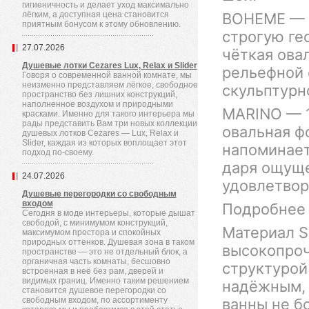
гигиеничность и делает уход максимально
лёгким, а доступная цена становится
BOHEME — 1
приятным бонусом к этому обновлению.
строгую ге
27.07.2026
чёткая ова
Душевые лотки Cezares Lux, Relax и Slider
рельефной 
Говоря о современной ванной комнате, мы
неизменно представляем лёгкое, свободное
скульптурн
пространство без лишних конструкций,
наполненное воздухом и природными
MARINO — 1
красками. Именно для такого интерьера мы
рады представить Вам три новых коллекции
овальная ф
душевых лотков Cezares — Lux, Relax и
Slider, каждая из которых воплощает этот
напоминает
подход по-своему.
даря ощуще
24.07.2026
удовлетвор
Душевые перегородки со свободным
входом
Подробнее 
Сегодня в моде интерьеры, которые дышат
свободой, с минимумом конструкций,
Материал S
максимумом простора и спокойных
природных оттенков. Душевая зона в таком
высокопроч
пространстве — это не отдельный блок, а
органичная часть комнаты, бесшовно
структурой
встроенная в неё без рам, дверей и
видимых границ. Именно таким решением
надёжным, 
становится душевое перегородки со
свободным входом, по ассортименту
ванны не бо