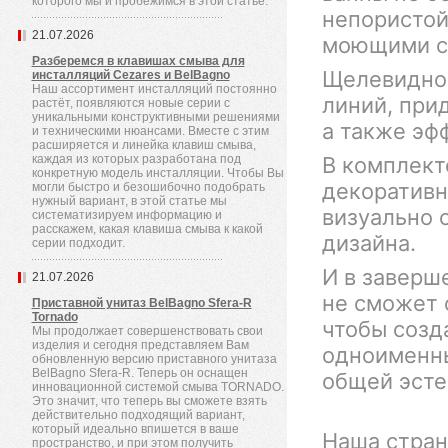
которого мы и пробежимся в этой статье.
непористой
21.07.2026
моющими ср
Разберемся в клавишах смыва для
Щелевидное
инсталляций Cezares и BelBagno
Наш ассортимент инсталляций постоянно
линий, при
растёт, появляются новые серии с
уникальными конструктивными решениями
а также эф
и техническими нюансами. Вместе с этим
расширяется и линейка клавиш смыва,
каждая из которых разработана под
В комплект
конкретную модель инсталляции. Чтобы Вы
декоративно
могли быстро и безошибочно подобрать
нужный вариант, в этой статье мы
визуально 
систематизируем информацию и
расскажем, какая клавиша смыва к какой
дизайна.
серии подходит.
И в заверш
21.07.2026
не сможет 
Приставной унитаз BelBagno Sfera-R
Tornado
чтобы созд
Мы продолжает совершенствовать свои
изделия и сегодня представляем Вам
одноименны
обновленную версию приставного унитаза
BelBagno Sfera-R. Теперь он оснащен
общей эсте
инновационной системой смыва TORNADO.
Это значит, что теперь вы сможете взять
действительно подходящий вариант,
который идеально впишется в ваше
Наша стран
пространство, и при этом получить