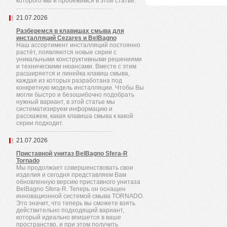
которого мы и пробежимся в этой статье.
21.07.2026
Разберемся в клавишах смыва для
инсталляций Cezares и BelBagno
Наш ассортимент инсталляций постоянно
растёт, появляются новые серии с
уникальными конструктивными решениями
и техническими нюансами. Вместе с этим
расширяется и линейка клавиш смыва,
каждая из которых разработана под
конкретную модель инсталляции. Чтобы Вы
могли быстро и безошибочно подобрать
нужный вариант, в этой статье мы
систематизируем информацию и
расскажем, какая клавиша смыва к какой
серии подходит.
21.07.2026
Приставной унитаз BelBagno Sfera-R
Tornado
Мы продолжает совершенствовать свои
изделия и сегодня представляем Вам
обновленную версию приставного унитаза
BelBagno Sfera-R. Теперь он оснащен
инновационной системой смыва TORNADO.
Это значит, что теперь вы сможете взять
действительно подходящий вариант,
который идеально впишется в ваше
пространство, и при этом получить