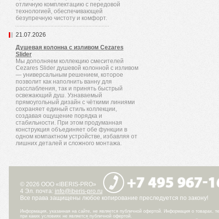
отличную комплектацию с передовой
технологией, обеспечивающей
безупречную чистоту и комфорт.
21.07.2026
Душевая колонна с изливом Cezares
Slider
Мы дополняем коллекцию смесителей
Cezares Slider душевой колонной с изливом
— универсальным решением, которое
позволит как наполнить ванну для
расслабления, так и принять быстрый
освежающий душ. Узнаваемый
прямоугольный дизайн с чёткими линиями
сохраняет единый стиль коллекции,
создавая ощущение порядка и
стабильности. При этом продуманная
конструкция объединяет обе функции в
одном компактном устройстве, избавляя от
лишних деталей и сложного монтажа.
© 2026 ООО «IBERIS-PRO»
4 Эл. почта:
info@iberis-pro.ru
Все права защищены любое копирование преследуется по закону!
Информация, указанная на сайте, не является публичной офертой. Информация о товарах, те
при каких условиях не является публичной офертой.