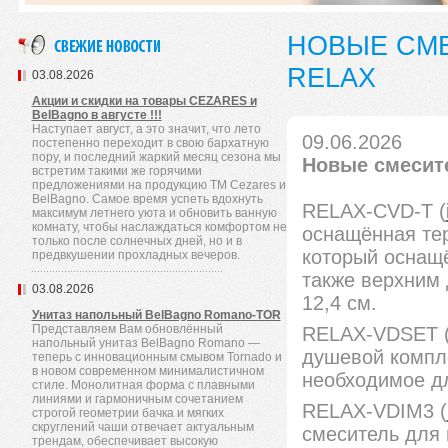
НОВЫЕ СМЕ
RELAX
03.08.2026
Акции и скидки на товары CEZARES и
BelBagno в августе !!!
Наступает август, а это значит, что лето
09.06.2026
постепенно переходит в свою бархатную
пору, и последний жаркий месяц сезона мы
Новые смесите
встретим такими же горячими
предложениями на продукцию TM Cezares и
BelBagno. Самое время успеть вдохнуть
RELAX-CVD-T (
максимум летнего уюта и обновить ванную
комнату, чтобы наслаждаться комфортом не
оснащённая те
только после солнечных дней, но и в
который оснащё
предвкушении прохладных вечеров.
также верхним
03.08.2026
12,4 см.
Унитаз напольный BelBagno Romano-TOR
Представляем Вам обновлённый
RELAX-VDSET 
напольный унитаз BelBagno Romano —
душевой компле
теперь с инновационным смывом Tornado и
в новом современном минималистичном
необходимое дл
стиле. Монолитная форма с плавными
линиями и гармоничным сочетанием
RELAX-VDIM3 (
строгой геометрии бачка и мягких
скруглений чаши отвечает актуальным
смеситель для
трендам, обеспечивает высокую