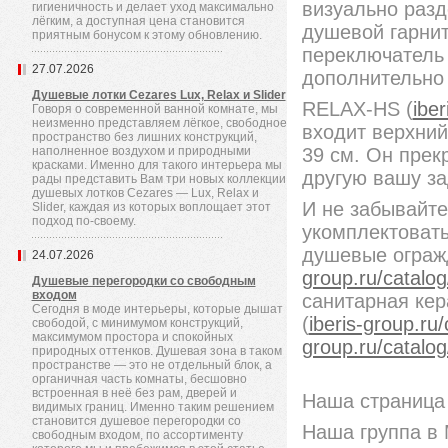
визуально разд
гигиеничность и делает уход максимально
лёгким, а доступная цена становится
душевой гарнит
приятным бонусом к этому обновлению.
переключатель 
27.07.2026
дополнительно 
Душевые лотки Cezares Lux, Relax и Slider
RELAX-HS (
iber
Говоря о современной ванной комнате, мы
неизменно представляем лёгкое, свободное
входит верхний
пространство без лишних конструкций,
наполненное воздухом и природными
39 см. Он прек
красками. Именно для такого интерьера мы
другую вашу за
рады представить Вам три новых коллекции
душевых лотков Cezares — Lux, Relax и
И не забывайте
Slider, каждая из которых воплощает этот
подход по-своему.
укомплектовать
душевые ограж
24.07.2026
group.ru/catalog
Душевые перегородки со свободным
входом
санитарная кер
Сегодня в моде интерьеры, которые дышат
(
iberis-group.ru/
свободой, с минимумом конструкций,
максимумом простора и спокойных
group.ru/catalog
природных оттенков. Душевая зона в таком
пространстве — это не отдельный блок, а
органичная часть комнаты, бесшовно
встроенная в неё без рам, дверей и
Наша страница 
видимых границ. Именно таким решением
становится душевое перегородки со
Наша группа в
свободным входом, по ассортименту