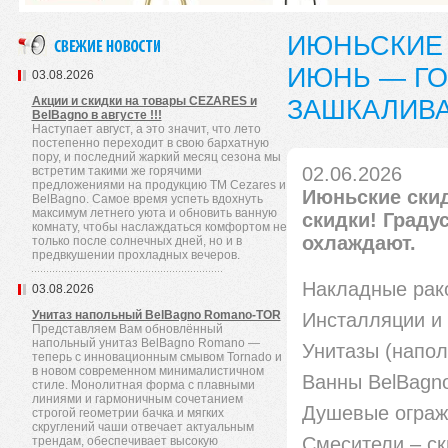
ИЮНЬСКИЕ 
ИЮНЬ — ГО
03.08.2026
Акции и скидки на товары CEZARES и
ЗАШКАЛИВА
BelBagno в августе !!!
Наступает август, а это значит, что лето
постепенно переходит в свою бархатную
пору, и последний жаркий месяц сезона мы
02.06.2026
встретим такими же горячими
предложениями на продукцию TM Cezares и
Июньские скид
BelBagno. Самое время успеть вдохнуть
максимум летнего уюта и обновить ванную
скидки! Граду
комнату, чтобы наслаждаться комфортом не
охлаждают.
только после солнечных дней, но и в
предвкушении прохладных вечеров.
Накладные рак
03.08.2026
Унитаз напольный BelBagno Romano-TOR
Инсталляции и 
Представляем Вам обновлённый
напольный унитаз BelBagno Romano —
Унитазы (напол
теперь с инновационным смывом Tornado и
в новом современном минималистичном
Ванны BelBagno
стиле. Монолитная форма с плавными
линиями и гармоничным сочетанием
Душевые ограж
строгой геометрии бачка и мягких
скруглений чаши отвечает актуальным
Смесители – с
трендам, обеспечивает высокую