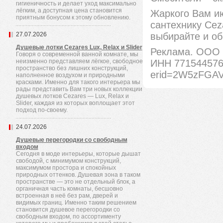
гигиеничность и делает уход максимально
лёгким, а доступная цена становится
Жаркого Вам ию
приятным бонусом к этому обновлению.
сантехнику Cez
27.07.2026
выбирайте и об
Душевые лотки Cezares Lux, Relax и Slider
Реклама. ООО 
Говоря о современной ванной комнате, мы
неизменно представляем лёгкое, свободное
ИНН 771544576
пространство без лишних конструкций,
erid=2W5zFGA
наполненное воздухом и природными
красками. Именно для такого интерьера мы
рады представить Вам три новых коллекции
душевых лотков Cezares — Lux, Relax и
Slider, каждая из которых воплощает этот
подход по-своему.
24.07.2026
Душевые перегородки со свободным
входом
Сегодня в моде интерьеры, которые дышат
свободой, с минимумом конструкций,
максимумом простора и спокойных
природных оттенков. Душевая зона в таком
пространстве — это не отдельный блок, а
органичная часть комнаты, бесшовно
встроенная в неё без рам, дверей и
видимых границ. Именно таким решением
становится душевое перегородки со
свободным входом, по ассортименту