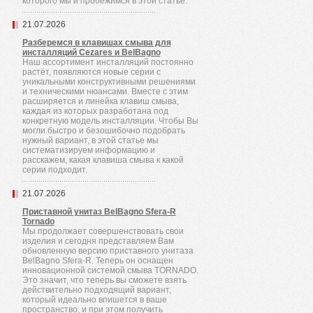
которого мы и пробежимся в этой статье.
21.07.2026
Разберемся в клавишах смыва для
инсталляций Cezares и BelBagno
Наш ассортимент инсталляций постоянно
растёт, появляются новые серии с
уникальными конструктивными решениями
и техническими нюансами. Вместе с этим
расширяется и линейка клавиш смыва,
каждая из которых разработана под
конкретную модель инсталляции. Чтобы Вы
могли быстро и безошибочно подобрать
нужный вариант, в этой статье мы
систематизируем информацию и
расскажем, какая клавиша смыва к какой
серии подходит.
21.07.2026
Приставной унитаз BelBagno Sfera-R
Tornado
Мы продолжает совершенствовать свои
изделия и сегодня представляем Вам
обновленную версию приставного унитаза
BelBagno Sfera-R. Теперь он оснащен
инновационной системой смыва TORNADO.
Это значит, что теперь вы сможете взять
действительно подходящий вариант,
который идеально впишется в ваше
пространство, и при этом получить