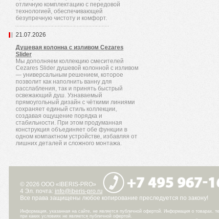
отличную комплектацию с передовой
технологией, обеспечивающей
безупречную чистоту и комфорт.
21.07.2026
Душевая колонна с изливом Cezares
Slider
Мы дополняем коллекцию смесителей
Cezares Slider душевой колонной с изливом
— универсальным решением, которое
позволит как наполнить ванну для
расслабления, так и принять быстрый
освежающий душ. Узнаваемый
прямоугольный дизайн с чёткими линиями
сохраняет единый стиль коллекции,
создавая ощущение порядка и
стабильности. При этом продуманная
конструкция объединяет обе функции в
одном компактном устройстве, избавляя от
лишних деталей и сложного монтажа.
© 2026 ООО «IBERIS-PRO»
4 Эл. почта:
info@iberis-pro.ru
Все права защищены любое копирование преследуется по закону!
Информация, указанная на сайте, не является публичной офертой. Информация о товарах, те
при каких условиях не является публичной офертой.